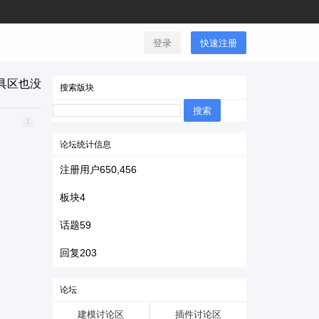
登录
快速注册
具区也没
搜索版块
搜
索：
1
论坛统计信息
注册用户
650,456
板块
4
话题
59
回复
203
论坛
建模讨论区
插件讨论区