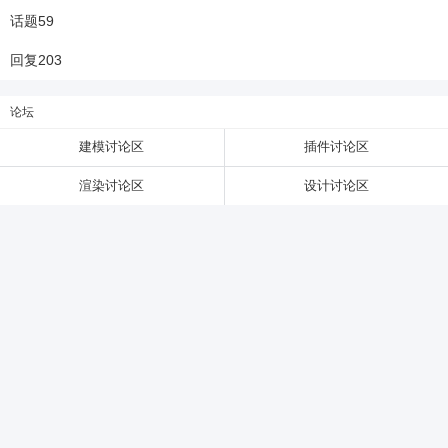
话题
59
6位以上
回复
203
6位以上
您没有权限发布内容，请购买会员或者提升权
论坛
限。
建模讨论区
插件讨论区
渲染讨论区
设计讨论区
忘记密码？
找回
已有帐号？
登录