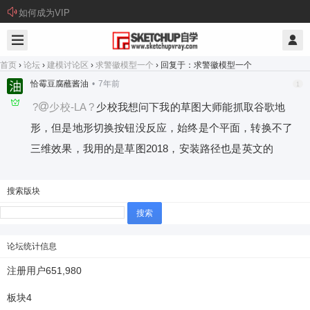
如何成为VIP
首页
›
论坛
›
建模讨论区
›
求警徽模型一个
›
回复于：求警徽模型一个
恰霉豆腐蘸酱油
•
7年前
1
?
少校-LA
?
少校我想问下我的草图大师能抓取谷歌地
形，但是地形切换按钮没反应，始终是个平面，转换不了
三维效果，我用的是草图2018，安装路径也是英文的
搜索版块
搜
索：
论坛统计信息
注册用户
651,980
板块
4