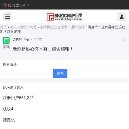
如何成为VIP
首页
›
论坛
›
建模讨论区
›
这种异形怎么建呢？谢谢老师
›
回复于：这种异形怎么建
呢？谢谢老师
D调的华丽
•
7年前
1
老师超热心有木有，感谢感谢！
搜索版块
搜
索：
论坛统计信息
注册用户
651,321
板块
4
话题
59