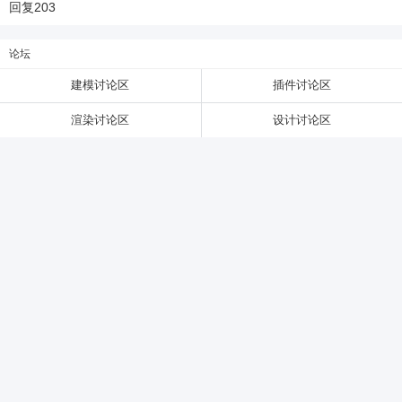
回复
203
6位以上
论坛
建模讨论区
插件讨论区
6位以上
您没有权限发布内容，请购买会员或者提升权
限。
渲染讨论区
设计讨论区
忘记密码？
找回
已有帐号？
登录