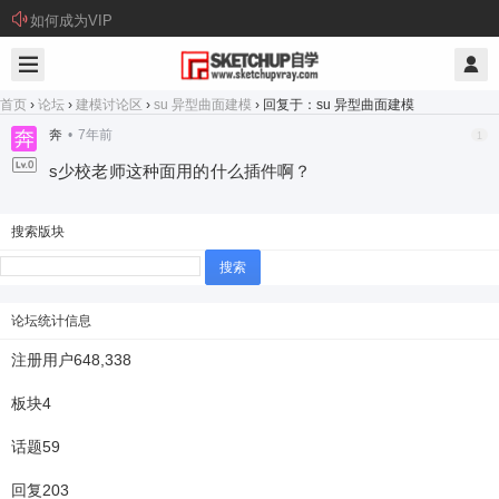
如何成为VIP
首页
›
论坛
›
建模讨论区
›
su 异型曲面建模
›
回复于：su 异型曲面建模
奔
•
7年前
1
s少校老师这种面用的什么插件啊？
搜索版块
搜
索：
论坛统计信息
注册用户
648,338
板块
4
话题
59
回复
203