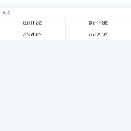
论坛
6位以上
建模讨论区
插件讨论区
6位以上
您没有权限发布内容，请购买会员或者提升权
渲染讨论区
设计讨论区
限。
忘记密码？
找回
已有帐号？
登录