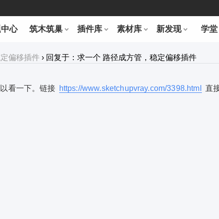
题中心
筑木筑巢
插件库
素材库
新发现
学堂
稳定偏移插件
›
回复于：求一个 路径成方管，稳定偏移插件
你可以看一下。链接
https://www.sketchupvray.com/3398.html
直