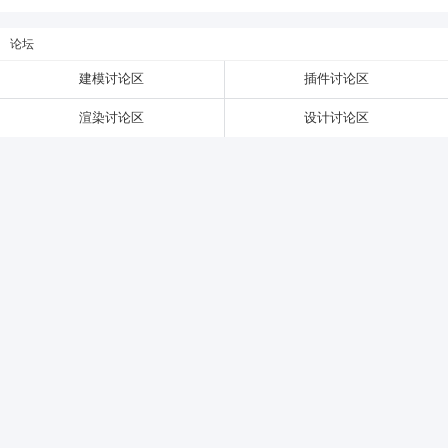
论坛
6位以上
建模讨论区
插件讨论区
6位以上
您没有权限发布内容，请购买会员或者提升权
渲染讨论区
设计讨论区
限。
忘记密码？
找回
已有帐号？
登录