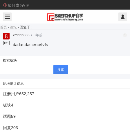
如何成为VIP
首页
›
论坛
›
回复于：
xm666888
•
3年前
1
dadasdascvcvfvfs
搜索版块
搜
索：
论坛统计信息
注册用户
652,257
板块
4
话题
59
回复
203