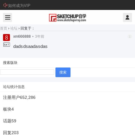
如何成为VIP
首页
›
论坛
›
回复于：
xm666888
•
3年前
1
dadsdsaadasdas
搜索版块
搜
索：
论坛统计信息
注册用户
652,286
板块
4
话题
59
回复
203