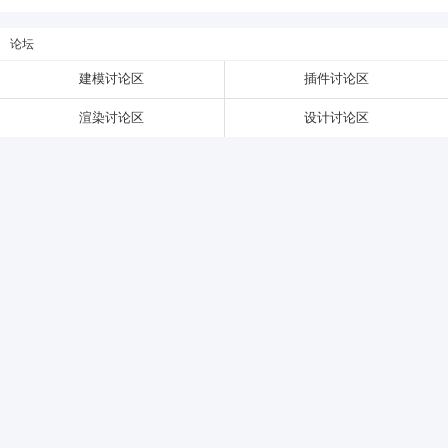
论坛
6位以上
建模讨论区
插件讨论区
6位以上
您没有权限发布内容，请购买会员或者提升权
渲染讨论区
设计讨论区
限。
忘记密码？
找回
已有帐号？
登录