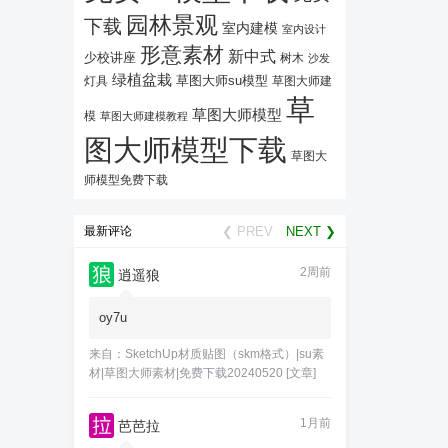
园林景观
下载
室内建模
室内设计
形意素材
新中式
少校讲座
树木
沙发
绿植盆栽
灯具
草图大师su模型
草图大师建
草
草图大师模型
模
草图大师建模教程
图大师模型下载
草图大
师模型免费下载
最新评论
❮ PREV
NEXT ❯
2周前
逍遥狼
oy7u
来自：
SketchUp材质贴图（skm格式）|su素
材|草图大师素材|免费下载20240520
[文章]
1月前
芭芭拉