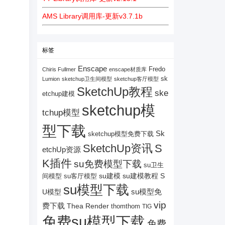
AMS Library调用库-更新v3.7.1b
标签
Enscape
Fredo
Chiris Fullmer
enscape材质库
sk
Lumion
sketchup卫生间模型
sketchup客厅模型
SketchUp教程
ske
etchup建模
sketchup模
tchup模型
型下载
Sk
sketchup模型免费下载
SketchUp资讯
S
etchUp资源
K插件
su免费模型下载
su卫生
su建模
su客厅模型
su建模教程
S
间模型
su模型下载
su模型免
U模型
vip
费下载
Thea Render
thomthom
TIG
免费su模型下载
免费