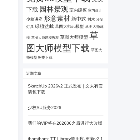
园林景观
下载
室内建模
室内设计
形意素材
新中式
少校讲座
树木
沙发
绿植盆栽
灯具
草图大师su模型
草图大师建
草
草图大师模型
模
草图大师建模教程
图大师模型下载
草图大
师模型免费下载
近期文章
SketchUp 2026v2 正式发布 | 文末有安
装包下载
少校SU服务2026
我们的VIP将在202606之后进行大改版
thomthom: TT Library调用库-更新v2.1