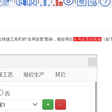
2024/7/09
少校-LA @ SketchUp自学
击快捷工具栏的“全局设置”图标，都会弹出
全局设置的面板
（如
给少校-LA打赏
付费内容
2
5
10
元
元
元
20
50
自定义
元
元
筑木筑巢新手设置必知01|全局
¥
6位以上
您没有权限发布内容，请购买会员或者提升权
设置面板，如何设置全局参
限。